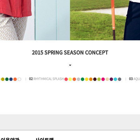
2015 SPRING SEASON CONCEPT
02
RHYTHMICAL SPLASH
03
AQU
 이용약관
사이트맵